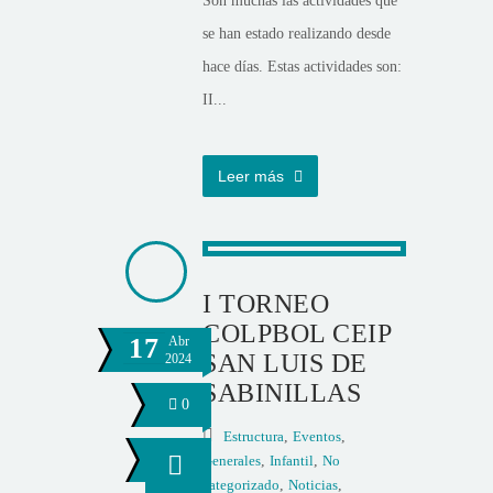
Son muchas las actividades que
se han estado realizando desde
hace días. Estas actividades son:
II...
Leer más
I TORNEO
COLPBOL CEIP
17
Abr
SAN LUIS DE
2024
SABINILLAS
0
Estructura
,
Eventos
,
Generales
,
Infantil
,
No
categorizado
,
Noticias
,