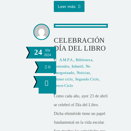
Leer más
CELEBRACIÓN
DÍA DEL LIBRO
24
Abr
2024
A.M.P.A.
,
Biblioteca
,
Generales
,
Infantil
,
No
0
categorizado
,
Noticias
,
Primer ciclo
,
Segundo Ciclo
,
Tercer Ciclo
Como cada año, ayer 23 de abril
se celebró el Día del Libro.
Dicha efeméride tiene un papel
fundamental en la vida escolar.