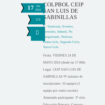
COLPBOL CEIP
17
Abr
SAN LUIS DE
2024
SABINILLAS
0
Estructura
,
Eventos
,
Generales
,
Infantil
,
No
categorizado
,
Noticias
,
Primer ciclo
,
Segundo Ciclo
,
Tercer Ciclo
Fecha: VIERNES 24 DE
MAYO 2024 (desde las 17:00h)
Lugar: CEIP SAN LUIS DE
SABINILLAS Nº máximo de
inscripciones: 16 equipos (1
equipo por centro escolar)
Alumnado participante: 3º ciclo
Educación Primaria Contacto