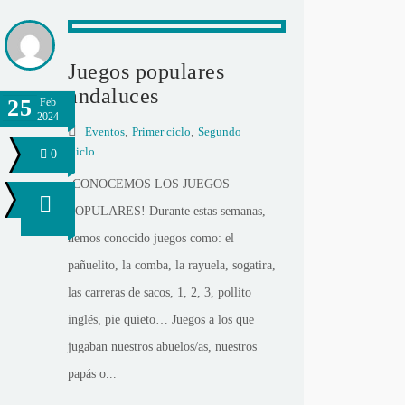
Juegos populares
andaluces
25
Feb
2024
Eventos
,
Primer ciclo
,
Segundo
Ciclo
0
¡CONOCEMOS LOS JUEGOS
POPULARES! Durante estas semanas,
hemos conocido juegos como: el
pañuelito, la comba, la rayuela, sogatira,
las carreras de sacos, 1, 2, 3, pollito
inglés, pie quieto… Juegos a los que
jugaban nuestros abuelos/as, nuestros
papás o...