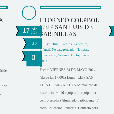
A
I TORNEO COLPBOL
CEIP SAN LUIS DE
17
Abr
SABINILLAS
2024
0
Estructura
,
Eventos
,
Generales
,
Infantil
,
No categorizado
,
Noticias
,
Primer ciclo
,
Segundo Ciclo
,
Tercer
Ciclo
Fecha: VIERNES 24 DE MAYO 2024
éride
(desde las 17:00h) Lugar: CEIP SAN
a
LUIS DE SABINILLAS Nº máximo de
ue se
inscripciones: 16 equipos (1 equipo por
.
centro escolar) Alumnado participante: 3º
ciclo Educación Primaria Contacto para