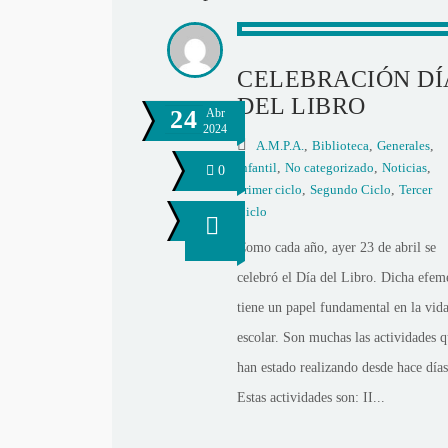
CELEBRACIÓN DÍ
DEL LIBRO
24
Abr
2024
A.M.P.A.
,
Biblioteca
,
Generales
,
Infantil
,
No categorizado
,
Noticias
,
0
Primer ciclo
,
Segundo Ciclo
,
Tercer
Ciclo
Como cada año, ayer 23 de abril se
celebró el Día del Libro. Dicha efem
tiene un papel fundamental en la vid
escolar. Son muchas las actividades q
han estado realizando desde hace días
Estas actividades son: II...