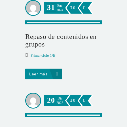
31
Ene
0
2024
Repaso de contenidos en
grupos
Primer ciclo 1ºB
Leer más
20
Dic
0
2023