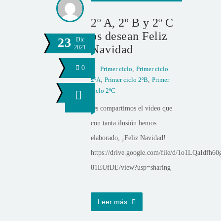
2º A, 2º B y 2º C
os desean Feliz
23
Dic
Navidad
2021
0
Primer ciclo
,
Primer ciclo
2ºA
,
Primer ciclo 2ºB
,
Primer
ciclo 2ºC
Os compartimos el vídeo que
con tanta ilusión hemos
elaborado, ¡Feliz Navidad!
https://drive.google.com/file/d/1o1LQaId
81EUfDE/view?usp=sharing
Leer más