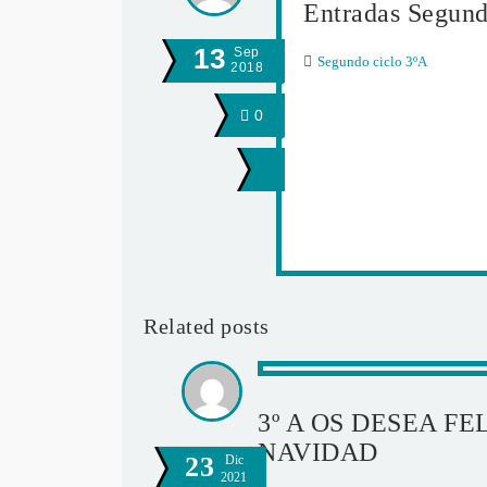
Entradas Segund
13
Sep
Segundo ciclo 3ºA
2018
0
Related posts
3º A OS DESEA FE
NAVIDAD
23
Dic
2021