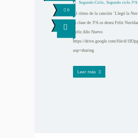
Segundo Ciclo
,
Segundo ciclo 3ºA
0
Al ritmo de la canción ‘Llegó la Nav
la clase de 3ºA os desea Feliz Navida
Feliz Año Nuevo
https://drive.google.com/file/d
usp=sharing
Leer más