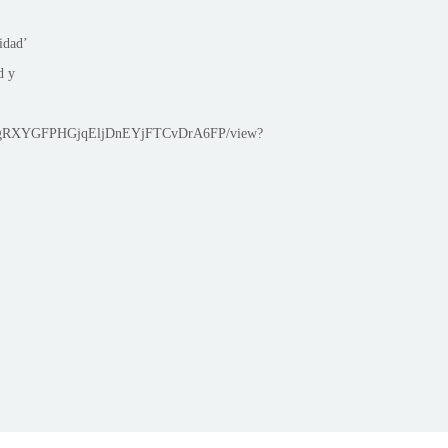
idad’
d y
/1B3pgRXYGFPHGjqEljDnEYjFTCvDrA6FP/view?