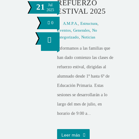
REFUERZO
21
Jul
ESTIVAL 2025
2025
0
A.M.P.A.
,
Estructura
,
Eventos
,
Generales
,
No
categorizado
,
Noticias
Informamos a las familias que
han dado comienzo las clases de
refuerzo estival, dirigidas al
alumnado desde 1º hasta 6º de
Educación Primaria. Estas
sesiones se desarrollarán a lo
largo del mes de julio, en
horario de 9:00 a...
Leer más