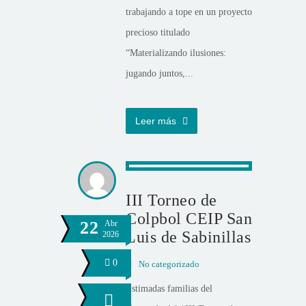
trabajando a tope en un proyecto
precioso titulado
“Materializando ilusiones:
jugando juntos,...
Leer más
III Torneo de
Colpbol CEIP San
22
Abr
Luis de Sabinillas
2026
0
No categorizado
Estimadas familias del