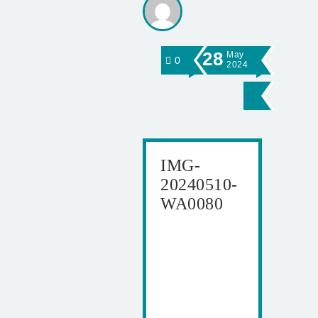
28
May
0
2024
IMG-
20240510-
WA0080