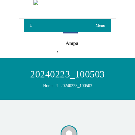
Menu
Ampa
Oleaje
20240223_100503
Home
20240223_100503