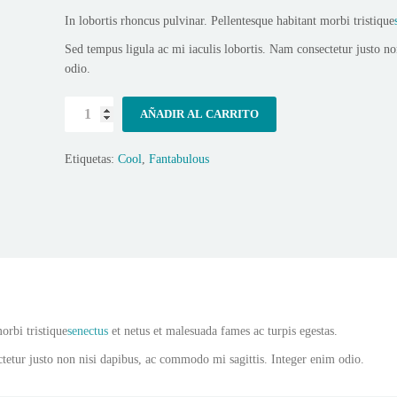
In lobortis rhoncus pulvinar. Pellentesque habitant morbi tristique
Sed tempus ligula ac mi iaculis lobortis. Nam consectetur justo n
odio.
Its
AÑADIR AL CARRITO
trendy
cantidad
Etiquetas:
Cool
,
Fantabulous
orbi tristique
senectus
et netus et malesuada fames ac turpis egestas.
ctetur justo non nisi dapibus, ac commodo mi sagittis. Integer enim odio.