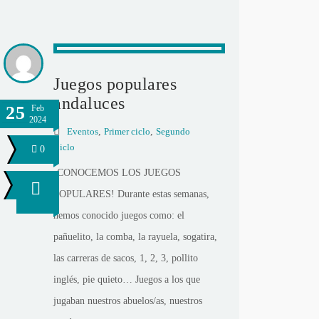
Juegos populares
andaluces
25
Feb
2024
Eventos
,
Primer ciclo
,
Segundo
Ciclo
0
¡CONOCEMOS LOS JUEGOS
POPULARES! Durante estas semanas,
hemos conocido juegos como: el
pañuelito, la comba, la rayuela, sogatira,
las carreras de sacos, 1, 2, 3, pollito
inglés, pie quieto… Juegos a los que
jugaban nuestros abuelos/as, nuestros