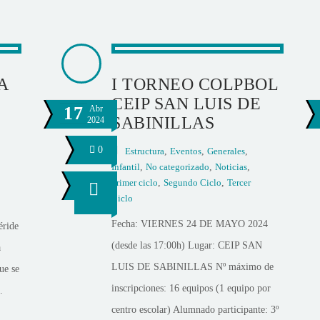
A
I TORNEO COLPBOL
CEIP SAN LUIS DE
17
Abr
SABINILLAS
2024
0
Estructura
,
Eventos
,
Generales
,
Infantil
,
No categorizado
,
Noticias
,
Primer ciclo
,
Segundo Ciclo
,
Tercer
Ciclo
Fecha: VIERNES 24 DE MAYO 2024
éride
(desde las 17:00h) Lugar: CEIP SAN
a
LUIS DE SABINILLAS Nº máximo de
ue se
inscripciones: 16 equipos (1 equipo por
.
centro escolar) Alumnado participante: 3º