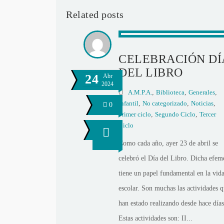
Related posts
CELEBRACIÓN DÍ
DEL LIBRO
24
Abr
2024
A.M.P.A.
,
Biblioteca
,
Generales
,
Infantil
,
No categorizado
,
Noticias
,
0
Primer ciclo
,
Segundo Ciclo
,
Tercer
Ciclo
Como cada año, ayer 23 de abril se
celebró el Día del Libro. Dicha efem
tiene un papel fundamental en la vid
escolar. Son muchas las actividades q
han estado realizando desde hace días
Estas actividades son: II...