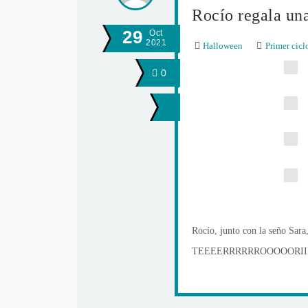
Rocío regala una
29
Oct
2021
Halloween
Primer cicl
0
Rocío, junto con la seño Sara
TEEEERRRRRROOOOORIIII