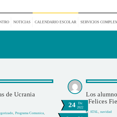
NTRO
NOTICIAS
CALENDARIO ESCOLAR
SERVICIOS COMPLE
as de Ucrania
Los alumno
¡Felices Fie
24
Dic
2022
ATAL
,
navidad
egorizado
,
Programa Comunica
,