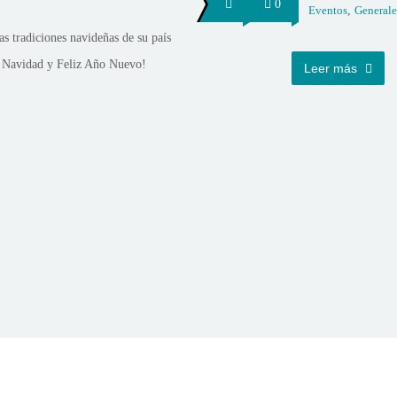
0
Eventos
,
Generale
as tradiciones navideñas de su país
iz Navidad y Feliz Año Nuevo!
Leer más