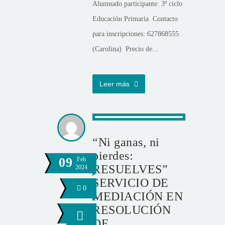
Alumnado participante: 3º ciclo
Educación Primaria Contacto
para inscripciones: 627868555
(Carolina) Precio de...
Leer más
“Ni ganas, ni
pierdes:
09
Feb
RESUELVES”
2024
SERVICIO DE
0
MEDIACIÓN EN
RESOLUCIÓN
DE