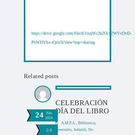
https://drive.google.com/file/d/1ixqWc2b2Ocy2WVvDvD-
PbWHYAo-tQnxN/view?usp=sharing
Related posts
CELEBRACIÓN
DÍA DEL LIBRO
24
Abr
2024
A.M.P.A.
,
Biblioteca
,
Generales
,
Infantil
,
No
0