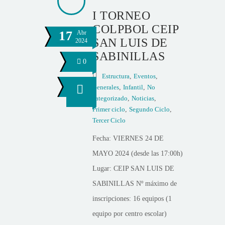
I TORNEO
COLPBOL CEIP
17
Abr
SAN LUIS DE
2024
SABINILLAS
0
Estructura
,
Eventos
,
Generales
,
Infantil
,
No
categorizado
,
Noticias
,
Primer ciclo
,
Segundo Ciclo
,
Tercer Ciclo
Fecha: VIERNES 24 DE
MAYO 2024 (desde las 17:00h)
Lugar: CEIP SAN LUIS DE
SABINILLAS Nº máximo de
inscripciones: 16 equipos (1
equipo por centro escolar)