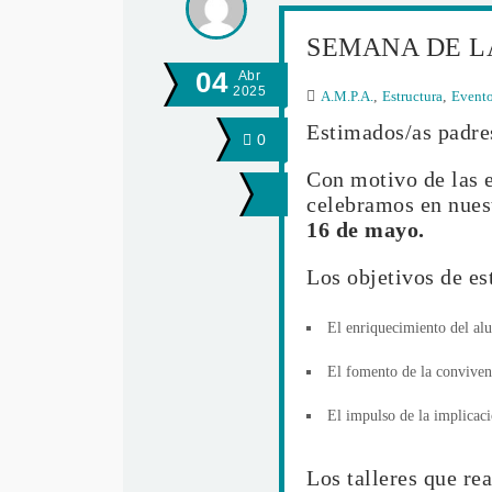
SEMANA DE LA
04
Abr
2025
A.M.P.A.
,
Estructura
,
Event
Estimados/as padre
0
Con motivo de las e
celebramos en nues
16 de mayo.
Los objetivos de es
El enriquecimiento del alu
El fomento de la conviven
El impulso de la implicació
Los talleres que rea