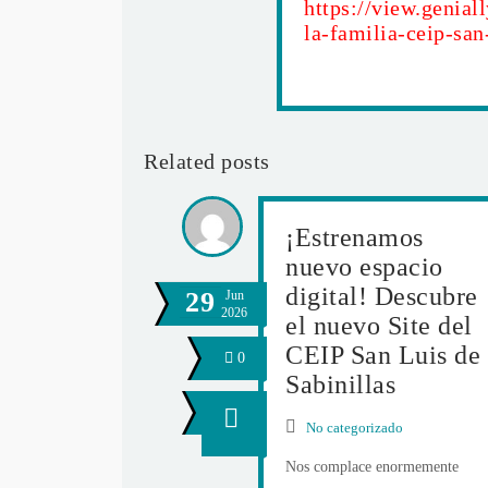
https://view.genia
la-familia-ceip-san
Related posts
¡Estrenamos
nuevo espacio
digital! Descubre
29
Jun
2026
el nuevo Site del
CEIP San Luis de
0
Sabinillas
No categorizado
Nos complace enormemente