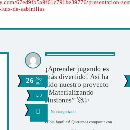
lly.com/67ed9fb5a9f61c791be39776/presentation-sema
-luis-de-sabinillas
¡Aprender jugando es
más divertido! Así ha
26
May
sido nuestro proyecto
2026
“Materializando
0
ilusiones” 🚀✨
No categorizado
¡Hola familias! Queremos compartir con