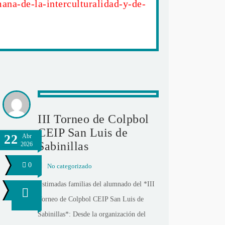
na-de-la-interculturalidad-y-de-
III Torneo de Colpbol
CEIP San Luis de
22
Abr
Sabinillas
2026
0
No categorizado
Estimadas familias del alumnado del *III
Torneo de Colpbol CEIP San Luis de
Sabinillas*: Desde la organización del