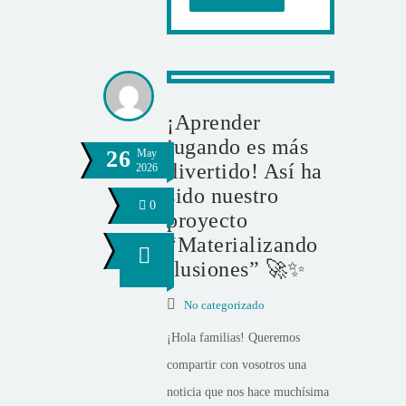
¡Aprender
jugando es más
26
May
divertido! Así ha
2026
sido nuestro
0
proyecto
“Materializando
ilusiones” 🚀✨
No categorizado
¡Hola familias! Queremos
compartir con vosotros una
noticia que nos hace muchísima