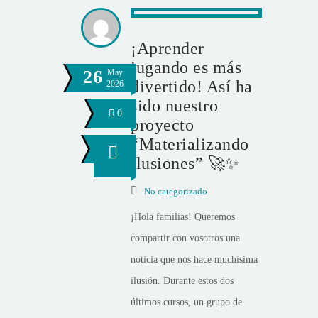
¡Aprender
jugando es más
26
May
divertido! Así ha
2026
sido nuestro
0
proyecto
“Materializando
ilusiones” 🚀✨
No categorizado
¡Hola familias! Queremos
compartir con vosotros una
noticia que nos hace muchísima
ilusión. Durante estos dos
últimos cursos, un grupo de