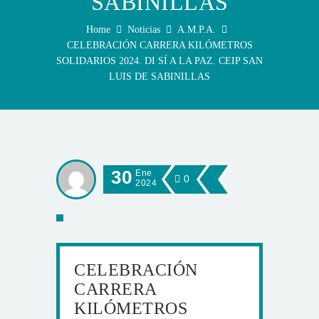
SABINILLAS
Home
Noticias
A.M.P.A.
CELEBRACIÓN CARRERA KILÓMETROS
SOLIDARIOS 2024. DI SÍ A LA PAZ. CEIP SAN
LUIS DE SABINILLAS
30
Ene
0
2024
CELEBRACIÓN
CARRERA
KILÓMETROS