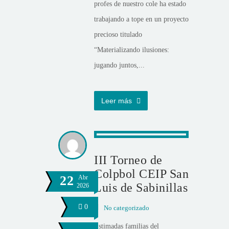
profes de nuestro cole ha estado
trabajando a tope en un proyecto
precioso titulado
“Materializando ilusiones:
jugando juntos,...
Leer más
III Torneo de
Colpbol CEIP San
22
Abr
Luis de Sabinillas
2026
0
No categorizado
Estimadas familias del