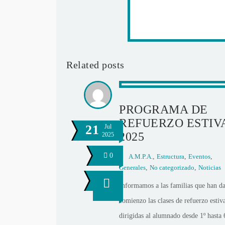
Related posts
PROGRAMA DE
REFUERZO ESTIV
21
Jul
2025
2025
0
A.M.P.A.
,
Estructura
,
Eventos
,
Generales
,
No categorizado
,
Noticias
Informamos a las familias que han d
comienzo las clases de refuerzo estiva
dirigidas al alumnado desde 1º hasta 