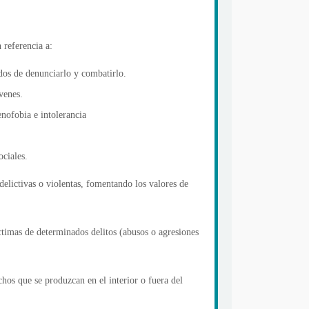
 referencia a:
odos de denunciarlo y combatirlo.
venes.
enofobia e intolerancia
ociales.
elictivas o violentas, fomentando los valores de
íctimas de determinados delitos (abusos o agresiones
chos que se produzcan en el interior o fuera del