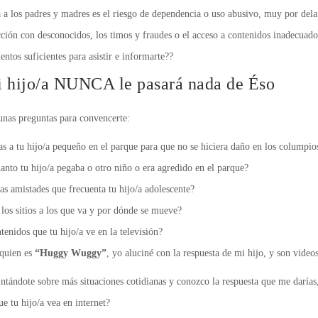
a los padres y madres es el riesgo de dependencia o uso abusivo, muy por delant
acción con desconocidos, los timos y fraudes o el acceso a contenidos inadecuado
ntos suficientes para asistir e informarte??
 hijo/a NUNCA le pasará nada de Éso
unas preguntas para convencerte:
bas a tu hijo/a pequeño en el parque para que no se hiciera daño en los columpio
uanto tu hijo/a pegaba o otro niño o era agredido en el parque?
las amistades que frecuenta tu hijo/a adolescente?
 los sitios a los que va y por dónde se mueve?
tenidos que tu hijo/a ve en la televisión?
 quien es
“Huggy Wuggy”
, yo aluciné con la respuesta de mi hijo, y son video
ntándote sobre más situaciones cotidianas y conozco la respuesta que me darías
e tu hijo/a vea en internet?