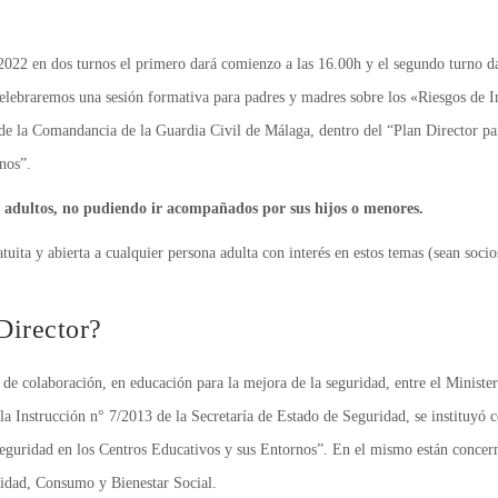
2022 en dos turnos el primero dará comienzo a las 16.00h y el segundo turno d
celebraremos una sesión formativa para padres y madres sobre los «Riesgos de I
e la Comandancia de la Guardia Civil de Málaga, dentro del “Plan Director par
nos”.
 a adultos, no pudiendo ir acompañados por sus hijos o menores.
atuita y abierta a cualquier persona adulta con interés en estos temas (sean soc
Director?
de colaboración, en educación para la mejora de la seguridad, entre el Ministe
la Instrucción n° 7/2013 de la Secretaría de Estado de Seguridad, se instituyó 
guridad en los Centros Educativos y sus Entornos”. En el mismo están concerni
idad, Consumo y Bienestar Social.