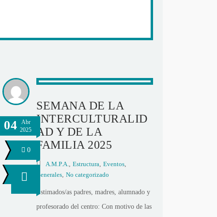
SEMANA DE LA
INTERCULTURALID
04
Abr
AD Y DE LA
2025
FAMILIA 2025
0
A.M.P.A.
,
Estructura
,
Eventos
,
Generales
,
No categorizado
Estimados/as padres, madres, alumnado y
profesorado del centro: Con motivo de las