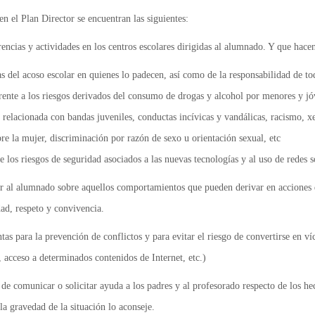
en el Plan Director se encuentran las siguientes:
encias y actividades en los centros escolares dirigidas al alumnado. Y que hacen
s del acoso escolar en quienes lo padecen, así como de la responsabilidad de t
rente a los riesgos derivados del consumo de drogas y alcohol por menores y jó
 relacionada con bandas juveniles, conductas incívicas y vandálicas, racismo, x
bre la mujer, discriminación por razón de sexo u orientación sexual, etc
 los riesgos de seguridad asociados a las nuevas tecnologías y al uso de redes s
tar al alumnado sobre aquellos comportamientos que pueden derivar en acciones d
dad, respeto y convivencia.
ntas para la prevención de conflictos y para evitar el riesgo de convertirse en v
, acceso a determinados contenidos de Internet, etc.)
 de comunicar o solicitar ayuda a los padres y al profesorado respecto de los he
la gravedad de la situación lo aconseje.