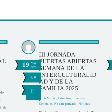
III JORNADA
AL
PUERTAS ABIERTAS
19
May
SEMANA DE LA
2025
INTERCULTURALID
0
AD Y DE LA
FAMILIA 2025
ado
A.M.P.A.
,
Estructura
,
Eventos
,
l,
Generales
,
No categorizado
,
Noticias
6º de