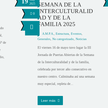
19
SEMANA DE LA
2025
INTERCULTURALID
0
AD Y DE LA
FAMILIA 2025
ado
A.M.P.A.
,
Estructura
,
Eventos
,
l,
Generales
,
No categorizado
,
Noticias
6º de
El viernes 16 de mayo tuvo lugar la III
e
Jornada de Puertas Abiertas de la Semana
lio,
de la Interculturalidad y de la familia,
celebrada por tercer año consecutivo en
nuestro centro. Culminaba así una semana
muy especial, repleta de...
Leer más