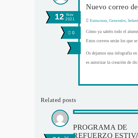
Nuevo correo de
12
Nov
2021
Estructura
,
Generales
,
Infant
Cómo ya sabéis todo el alumna
0
Estos correos serán los que s
Os dejamos una infografía en 
es autorizar la creación de di
Related posts
PROGRAMA DE
REFUERZO ESTIV
Jul