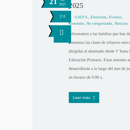
21
2025
2025
0
A.M.P.A.
,
Estructura
,
Eventos
,
Generales
,
No categorizado
,
Noticias
Informamos a las familias que han d
comienzo las clases de refuerzo estiva
dirigidas al alumnado desde 1º hasta 
Educación Primaria. Estas sesiones s
desarrollarán a lo largo del mes de ju
en horario de 9:00 a...
Leer más