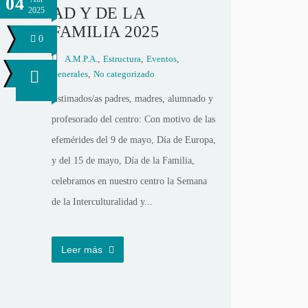
04
AD Y DE LA
2025
FAMILIA 2025
0
A.M.P.A.
,
Estructura
,
Eventos
,
Generales
,
No categorizado
Estimados/as padres, madres, alumnado y
profesorado del centro: Con motivo de las
efemérides del 9 de mayo, Día de Europa,
y del 15 de mayo, Día de la Familia,
celebramos en nuestro centro la Semana
de la Interculturalidad y...
Leer más