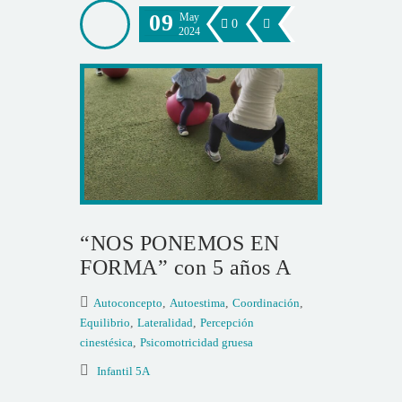
09
May
0
2024
“NOS PONEMOS EN
FORMA” con 5 años A
Autoconcepto
,
Autoestima
,
Coordinación
,
Equilibrio
,
Lateralidad
,
Percepción
cinestésica
,
Psicomotricidad gruesa
Infantil 5A