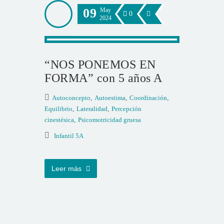
09
May
0
2024
“NOS PONEMOS EN
FORMA” con 5 años A
Autoconcepto
,
Autoestima
,
Coordinación
,
Equilibrio
,
Lateralidad
,
Percepción
cinestésica
,
Psicomotricidad gruesa
Infantil 5A
Leer más