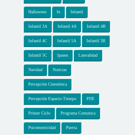
Halloween
In
Infantil
Infantil 3A
Infantil 4A
Infantil 4B
Infantil 4C
Infantil 5A
Infantil 5B
Infantil 5C
Ipasen
Lateralidad
Navidad
Noticias
Percepción Cinestésica
Percepción Espacio-Tiempo
PIIE
Primer Ciclo
Programa Comunica
Psicomotricidad
Puerta