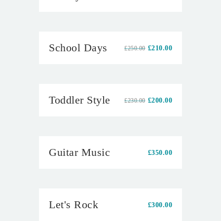
precio
precio
original
actual
era:
es:
£300.00.
£250.00.
Venta
School Days
El
El
£
210.00
£
250.00
precio
precio
original
actual
era:
es:
£250.00.
£210.00.
Venta
Toddler Style
El
El
£
200.00
£
230.00
precio
precio
original
actual
era:
es:
£230.00.
£200.00.
Guitar Music
£
350.00
Let's Rock
£
300.00