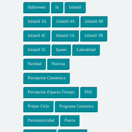
Halloween
In
Infantil
Infantil 3A
Infantil 4A
Infantil 4B
Infantil 4C
Infantil 5A
Infantil 5B
Infantil 5C
Ipasen
Lateralidad
Navidad
Noticias
Percepción Cinestésica
Percepción Espacio-Tiempo
PIIE
Primer Ciclo
Programa Comunica
Psicomotricidad
Puerta