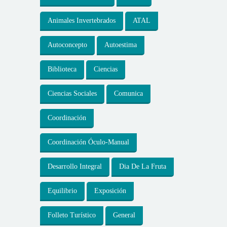
Animales Invertebrados
ATAL
Autoconcepto
Autoestima
Biblioteca
Ciencias
Ciencias Sociales
Comunica
Coordinación
Coordinación Óculo-Manual
Desarrollo Integral
Dia De La Fruta
Equilibrio
Exposición
Folleto Turístico
General