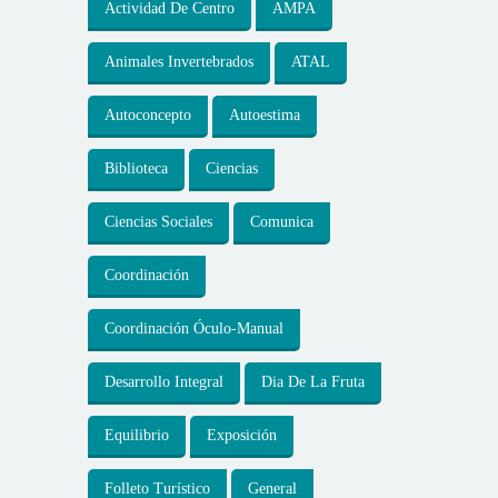
Actividad De Centro
AMPA
Animales Invertebrados
ATAL
Autoconcepto
Autoestima
Biblioteca
Ciencias
Ciencias Sociales
Comunica
Coordinación
Coordinación Óculo-Manual
Desarrollo Integral
Dia De La Fruta
Equilibrio
Exposición
Folleto Turístico
General